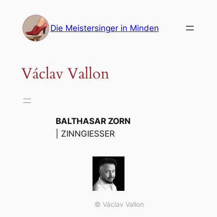
Zum
Inhalt
Die Meistersinger in Minden
springen
Václav Vallon
BALTHASAR ZORN
| ZINNGIESSER
© Václav Vallon