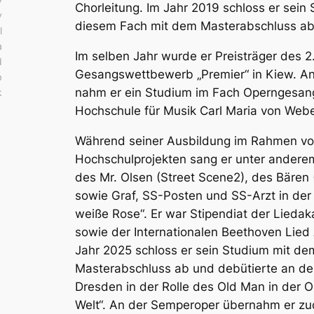
Chorleitung. Im Jahr 2019 schloss er sein 
y
diesem Fach mit dem Masterabschluss a
l
a
Im selben Jahr wurde er Preisträger des 2
d
Gesangswettbewerb „Premier“ in Kiew. A
b
nahm er ein Studium im Fach Operngesan
k
Hochschule für Musik Carl Maria von Webe
Während seiner Ausbildung im Rahmen v
Hochschulprojekten sang er unter anderem
des Mr. Olsen (Street Scene2), des Bären 
sowie Graf, SS-Posten und SS-Arzt in der
weiße Rose“. Er war Stipendiat der Lieda
sowie der Internationalen Beethoven Lied
Jahr 2025 schloss er sein Studium mit de
Masterabschluss ab und debütierte an d
Dresden in der Rolle des Old Man in der O
Welt“. An der Semperoper übernahm er z