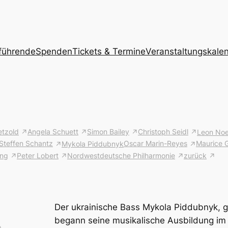
führende
Spenden
Tickets & Termine
Veranstaltungskal
etzold
Angela Schuett
Simon Bailey
Christoph Seidl
Leon Noe
Steffen Schantz
Oscar Marin-Reyes
Maurice G
Mykola Piddubnyk
ing
Peter Lobert
Nordwestdeutsche Philharmonie
zurück
Der ukrainische Bass Mykola Piddubnyk, 
begann seine musikalische Ausbildung im 
©