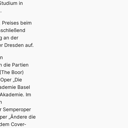
Studium in
b.
. Preises beim
nschließend
g an der
r Dresden auf.
on
 die Partien
(The Boor)
 Oper „Die
kademie Basel
 Akademie. Im
m
er Semperoper
per „Ändere die
udem Cover-