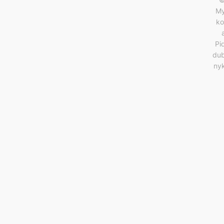
M
ko
Pi
du
ny