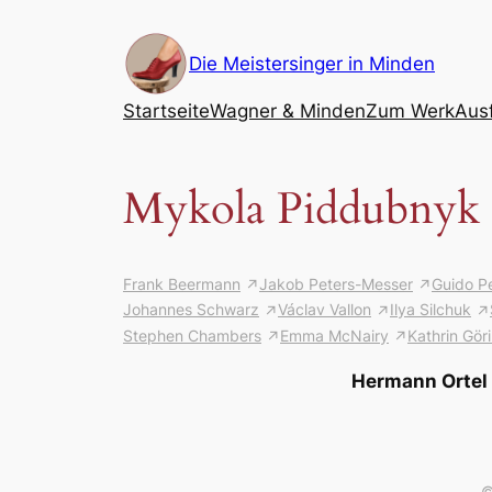
Zum
Inhalt
Die Meistersinger in Minden
springen
Startseite
Wagner & Minden
Zum Werk
Aus
Mykola Piddubnyk
Frank Beermann
Jakob Peters-Messer
Guido P
Johannes Schwarz
Václav Vallon
Ilya Silchuk
Stephen Chambers
Emma McNairy
Kathrin Gör
Hermann Ortel