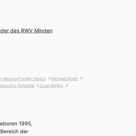
ender des RWV Minden
Frieder Flesch
Michael Borth
l Wepner
iancarlo Avitabile
Jussi Myllys
geboren 1995,
Bereich der