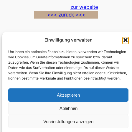
zur website
<<< zurück <<<
Einwilligung verwalten
Die Meistersinger in Minden
Um Ihnen ein optimales Erlebnis zu bieten, verwenden wir Technologien
wie Cookies, um Geräteinformationen zu speichern bzw. darauf
zuzugreifen. Wenn Sie diesen Technologien zustimmen, können wir
Daten wie das Surfverhalten oder eindeutige IDs auf dieser Website
© RWV Minden 2026
verarbeiten. Wenn Sie Ihre Einwilligung nicht erteilen oder zurückziehen,
können bestimmte Merkmale und Funktionen beeinträchtigt werden.
Akzeptieren
Ablehnen
Voreinstellungen anzeigen
powered by
Vegasystems