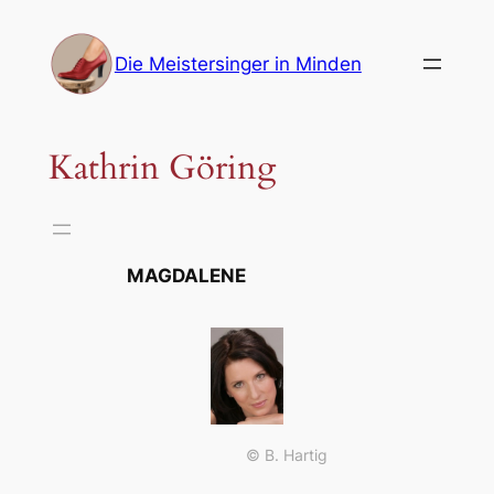
Zum
Inhalt
Die Meistersinger in Minden
springen
Kathrin Göring
MAGDALENE
© B. Hartig