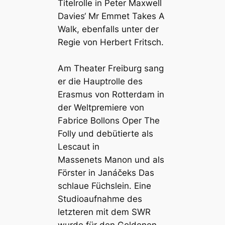
Titelrolle in Peter Maxwell
Davies‘ Mr Emmet Takes A
Walk, ebenfalls unter der
Regie von Herbert Fritsch.
Am Theater Freiburg sang
er die Hauptrolle des
Erasmus von Rotterdam in
der Weltpremiere von
Fabrice Bollons Oper
The
Folly
und debütierte als
Lescaut in
Massenets
Manon
und als
Förster in Janáčeks
Das
schlaue Füchslein
. Eine
Studioaufnahme des
letzteren mit dem SWR
wurde für den Goldenen