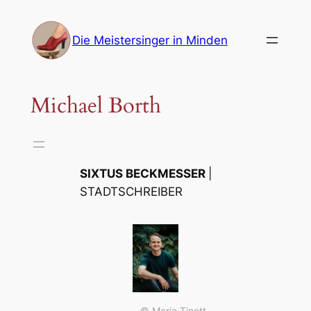
Zum
Inhalt
Die Meistersinger in Minden
springen
Michael Borth
SIXTUS BECKMESSER
|
STADTSCHREIBER
© Marie Tinett